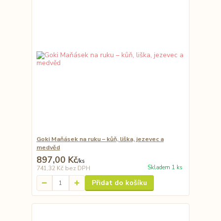
Goki Maňásek na ruku – kůň, liška, jezevec a
medvěd
897,00 Kč
/
ks
Skladem 1 ks
741,32 Kč
bez DPH
Přidat do košíku