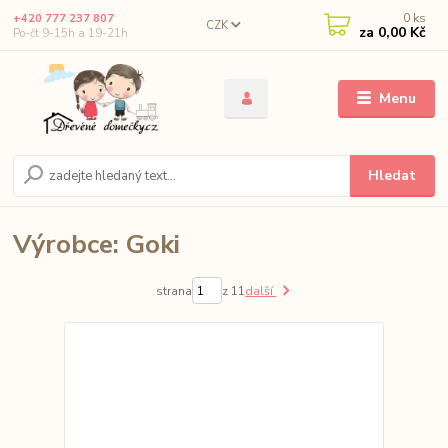
0
ks
+420 777 237 807
CZK
za
0,00 Kč
Po-čt 9-15h a 19-21h
Menu
Hledat
Výrobce: Goki
strana
z 11
další