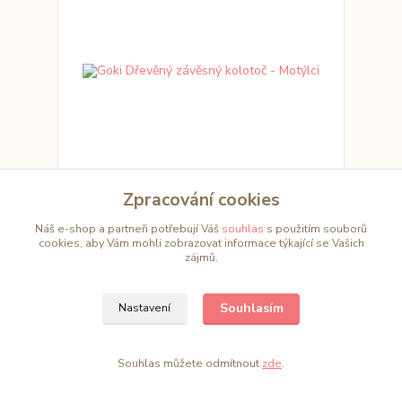
Zpracování cookies
Goki Dřevěný závěsný kolotoč - Motýlci
Náš e-shop a partneři potřebují Váš
souhlas
s použitím souborů
DORUČÍME
cookies, aby Vám mohli zobrazovat informace týkající se Vašich
410,00 Kč
OBVYKLE DO 28
/
ks
zájmů.
PRACOVNÍCH DNŮ
338,84 Kč
bez DPH
Přidat do košíku
Souhlasím
Nastavení
Souhlas můžete odmítnout
zde
.